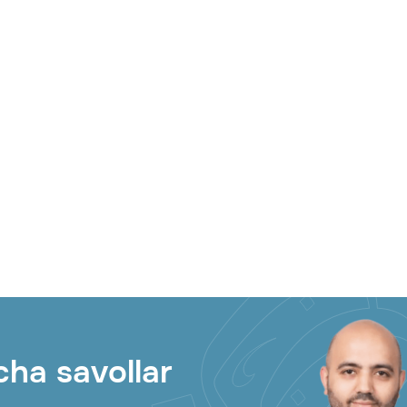
ar qanday kartadan pul oʻtkazmasini 
anmi?
tkazmasini to'lashda bankdan tasdiql
lmayapti. Nima qilish kerak?
ha savollar