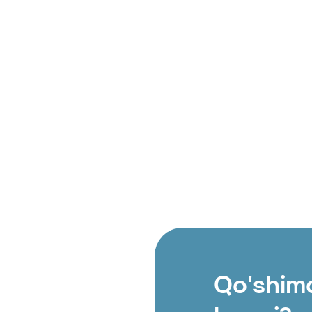
Vatanimga h
oshira olam
Menga pul o'
bilan SMS ke
Qo'shimc