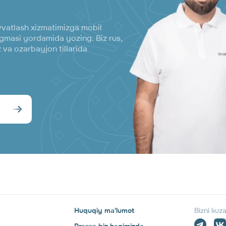
vvatlash xizmatimizga mobil
ugmasi yordamida yozing. Biz rus,
iz va ozarbayjon tillarida
Huquqiy ma'lumot
Bizni kuz