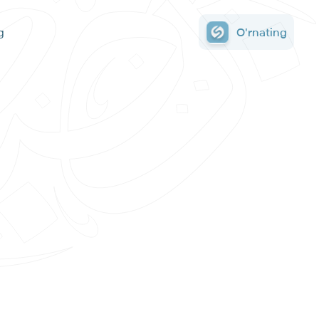
g
O'rnating
O'rnating