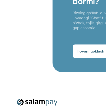
bormi?
Bizning qo'llab-qu
ilovadagi "Chat" t
o'zbek, tojik, qirg'
gaplashamiz.
Ilovani yuklash