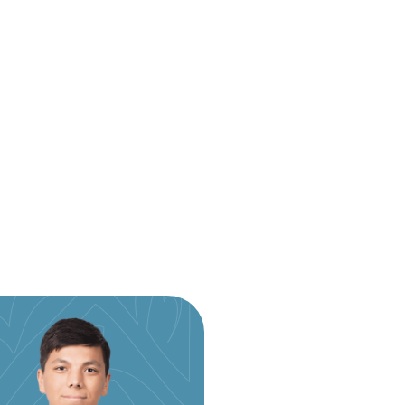
amalga
ash kodi