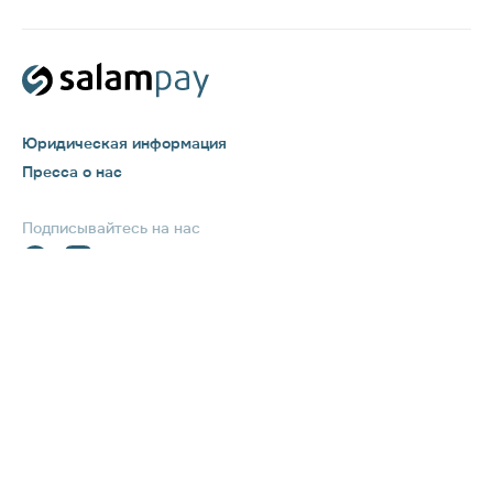
Юридическая информация
Пресса о нас
Подписывайтесь на нас
Бесплатно на территории РФ
8 800 777 71 71
Услуга предоставляется ООО "САЛАМПЭЙ", ОГРН 1167746263024, в рамках
Пользовательского соглашения и договора с оператором по переводу денежных
средств ООО РНКО «Единая касса», Лицензия Банка России №3512-К. ООО
"САЛАМПЭЙ" внесено в перечень поставщиков платежных приложений,
публикуемый Банком России. Договор о привлечении ООО "САЛАМПЭЙ" в