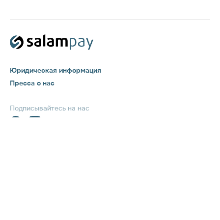
Юридическая информация
Пресса о нас
Подписывайтесь на нас
Бесплатно на территории РФ
8 800 777 71 71
Услуга предоставляется ООО "САЛАМПЭЙ", ОГРН 1167746263024, в рамках
Пользовательского соглашения и договора с оператором по переводу денежных
средств ООО РНКО «Единая касса», Лицензия Банка России №3512-К. ООО
"САЛАМПЭЙ" внесено в перечень поставщиков платежных приложений,