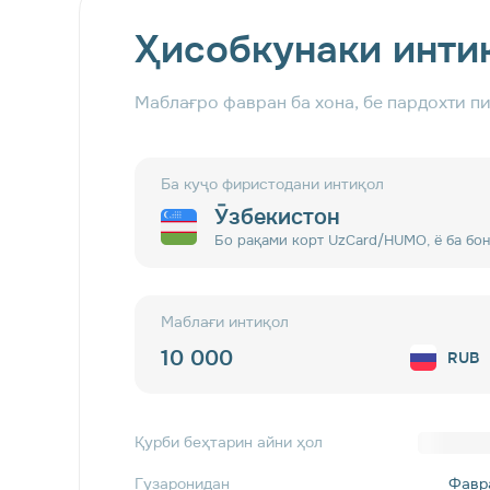
Ҳисобкунаки инти
Маблағро фавран ба хона, бе пардохти п
Ба куҷо фиристодани интиқол
Ӯзбекистон
Бо рақами корт UzCard/HUMO, ё ба бо
Маблағи интиқол
RUB
Қурби беҳтарин айни ҳол
Гузаронидан
Фавр