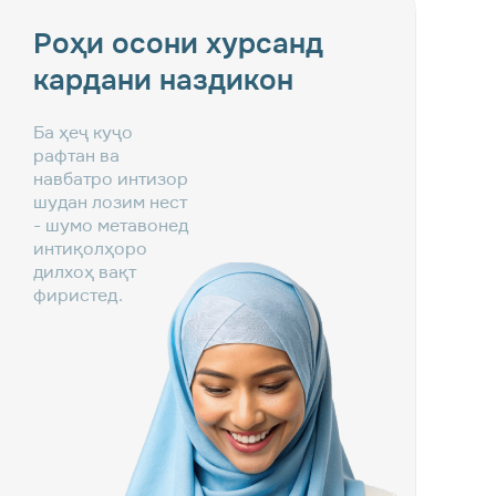
Роҳи осони хурсанд
кардани наздикон
Ба ҳеҷ куҷо
рафтан ва
навбатро интизор
шудан лозим нест
- шумо метавонед
интиқолҳоро
дилхоҳ вақт
фиристед.