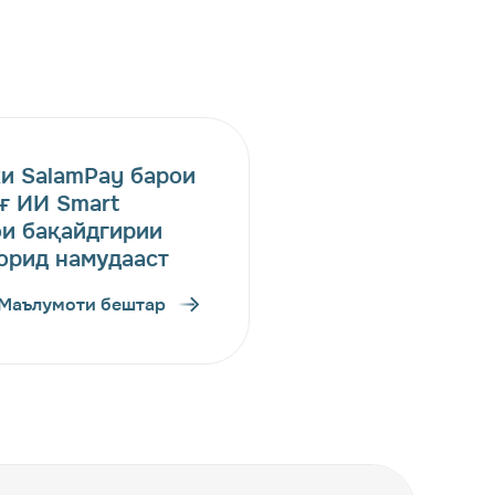
и SalamPay барои
ғ ИИ Smart
ои бақайдгирии
орид намудааст
Маълумоти бештар