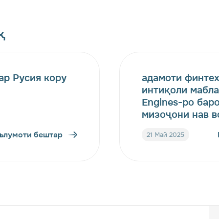
қ
ар Русия кору
адамоти финтех
интиқоли мабла
Engines-ро бар
мизоҷони нав в
ълумоти бештар
21 Май 2025