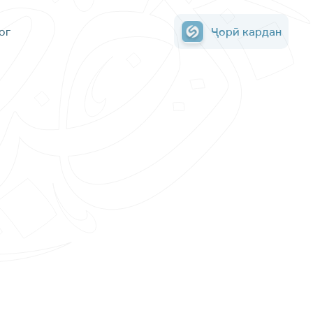
ог
Ҷорӣ кардан
Ҷорӣ кардан