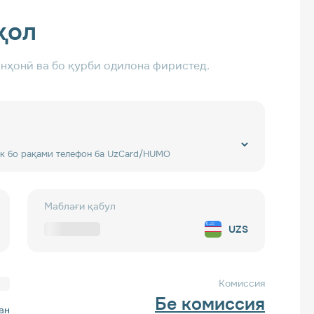
қол
инҳонӣ ва бо қурби одилона фиристед.
нк бо рақами телефон ба UzCard/HUMO
Маблағи қабул
UZS
Комиссия
Бе комиссия
ан