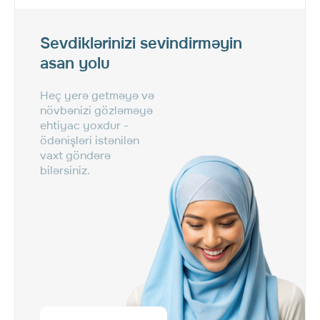
Sevdiklərinizi sevindirməyin
asan yolu
Heç yerə getməyə və
növbənizi gözləməyə
ehtiyac yoxdur -
ödənişləri istənilən
vaxt göndərə
bilərsiniz.