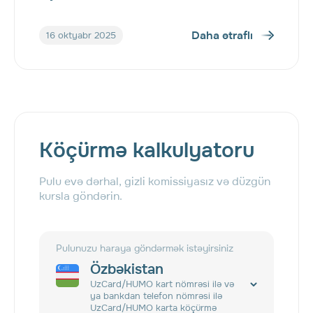
Daha ətraflı
16 oktyabr 2025
Köçürmə kalkulyatoru
Pulu evə dərhal, gizli komissiyasız və düzgün
kursla göndərin.
Pulunuzu haraya göndərmək istəyirsiniz
Özbəkistan
UzCard/HUMO kart nömrəsi ilə və
ya bankdan telefon nömrəsi ilə
UzCard/HUMO karta köçürmə