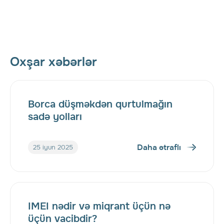
Oxşar xəbərlər
Borca düşməkdən qurtulmağın
sadə yolları
Daha ətraflı
25 iyun 2025
IMEI nədir və miqrant üçün nə
üçün vacibdir?