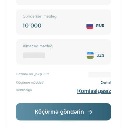
Göndərilən məbləğ
RUB
Alınacaq məbləğ
UZS
Hazırda ən yaxşı kurs
Köçürmə müddəti
Dərhal
Komissiya
Komissiyasız
Köçürmə göndərin