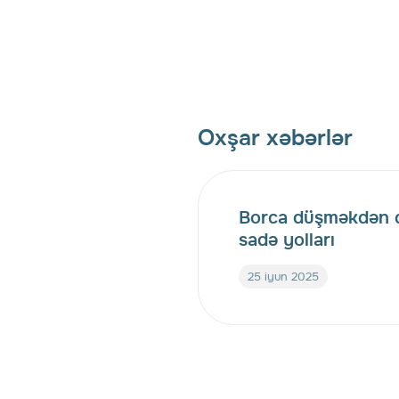
Oxşar xəbərlər
Borca düşməkdən 
sadə yolları
25 iyun 2025