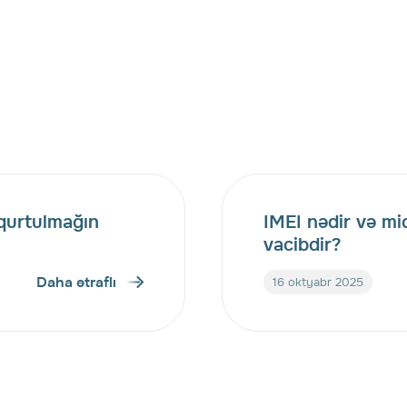
qurtulmağın
IMEI nədir və m
vacibdir?
Daha ətraflı
16 oktyabr 2025