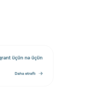
iqrant üçün nə üçün
Daha ətraflı